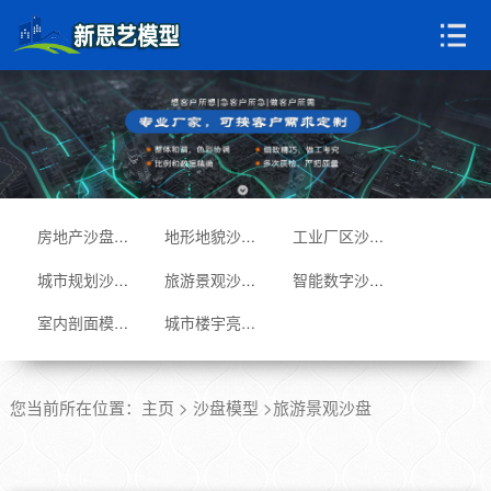
房地产沙盘模型
地形地貌沙盘
工业厂区沙盘
城市规划沙盘
旅游景观沙盘
智能数字沙盘
室内剖面模型
城市楼宇亮化
您当前所在位置：
主页
>
沙盘模型
>旅游景观沙盘